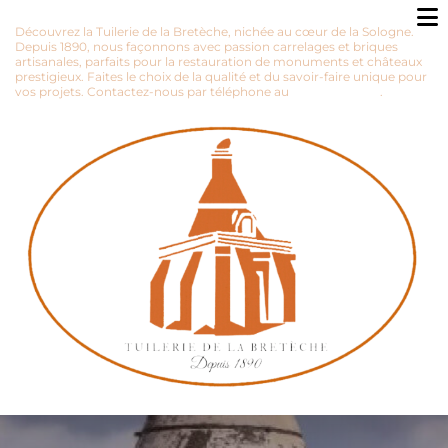
Découvrez la Tuilerie de la Bretèche, nichée au cœur de la Sologne.
Depuis 1890, nous façonnons avec passion carrelages et briques
artisanales, parfaits pour la restauration de monuments et châteaux
prestigieux. Faites le choix de la qualité et du savoir-faire unique pour
vos projets. Contactez-nous par téléphone au
02 38 45 43 88
.